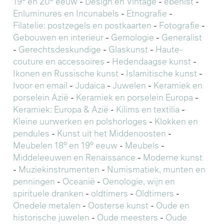
19° en 20° eeuw
-
Design en Vintage
-
ebenist
-
Enluminures en Incunabels
-
Etnografie
-
Filatelie: postzegels en postkaarten
-
Fotografie
-
Gebouwen en interieur
-
Gemologie
-
Generalist
-
Gerechtsdeskundige
-
Glaskunst
-
Haute-
couture en accessoires
-
Hedendaagse kunst
-
Ikonen en Russische kunst
-
Islamitische kunst
-
Ivoor en email
-
Judaica
-
Juwelen
-
Keramiek en
porselein Azië
-
Keramiek en porselein Europa
-
Keramiek: Europa & Azië
-
Kilims en textilia
-
Kleine uurwerken en polshorloges
-
Klokken en
pendules
-
Kunst uit het Middenoosten
-
Meubelen 18° en 19° eeuw
-
Meubels
-
Middeleeuwen en Renaissance
-
Moderne kunst
-
Muziekinstrumenten
-
Numismatiek, munten en
penningen
-
Oceanië
-
Oenologie, wijn en
spirituele dranken
-
oldtimers
-
Oldtimers
-
Onedele metalen
-
Oosterse kunst
-
Oude en
historische juwelen
-
Oude meesters
-
Oude