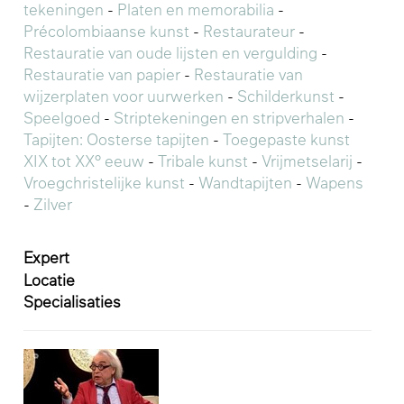
tekeningen
-
Platen en memorabilia
-
Précolombiaanse kunst
-
Restaurateur
-
Restauratie van oude lijsten en vergulding
-
Restauratie van papier
-
Restauratie van
wijzerplaten voor uurwerken
-
Schilderkunst
-
Speelgoed
-
Striptekeningen en stripverhalen
-
Tapijten: Oosterse tapijten
-
Toegepaste kunst
XIX tot XX° eeuw
-
Tribale kunst
-
Vrijmetselarij
-
Vroegchristelijke kunst
-
Wandtapijten
-
Wapens
-
Zilver
Expert
Locatie
Specialisaties