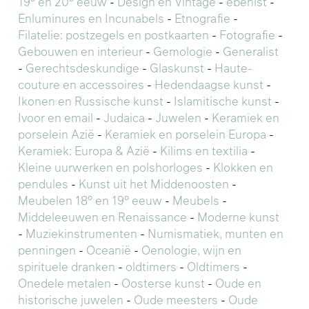
19° en 20° eeuw
-
Design en Vintage
-
ebenist
-
Enluminures en Incunabels
-
Etnografie
-
Filatelie: postzegels en postkaarten
-
Fotografie
-
Gebouwen en interieur
-
Gemologie
-
Generalist
-
Gerechtsdeskundige
-
Glaskunst
-
Haute-
couture en accessoires
-
Hedendaagse kunst
-
Ikonen en Russische kunst
-
Islamitische kunst
-
Ivoor en email
-
Judaica
-
Juwelen
-
Keramiek en
porselein Azië
-
Keramiek en porselein Europa
-
Keramiek: Europa & Azië
-
Kilims en textilia
-
Kleine uurwerken en polshorloges
-
Klokken en
pendules
-
Kunst uit het Middenoosten
-
Meubelen 18° en 19° eeuw
-
Meubels
-
Middeleeuwen en Renaissance
-
Moderne kunst
-
Muziekinstrumenten
-
Numismatiek, munten en
penningen
-
Oceanië
-
Oenologie, wijn en
spirituele dranken
-
oldtimers
-
Oldtimers
-
Onedele metalen
-
Oosterse kunst
-
Oude en
historische juwelen
-
Oude meesters
-
Oude